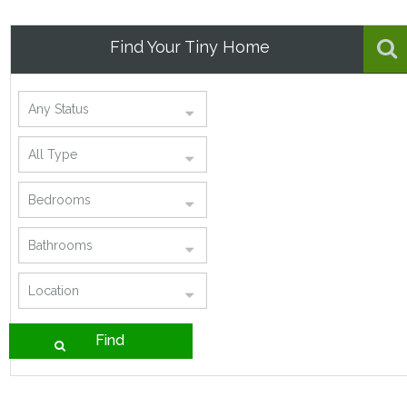
Find Your Tiny Home