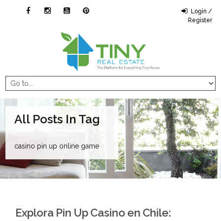
Login /
Register
All Posts In Tag
casino pin up online game
Explora Pin Up Casino en Chile: