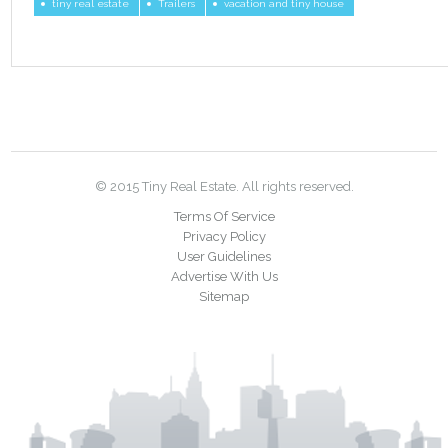
tiny real estate
Trailers
vacation and tiny house
© 2015 Tiny Real Estate. All rights reserved.
Terms Of Service
Privacy Policy
User Guidelines
Advertise With Us
Sitemap